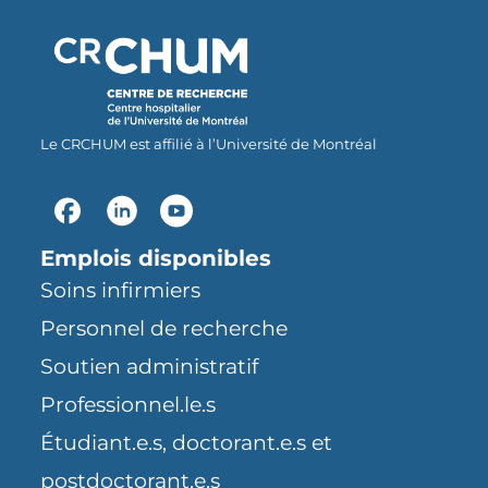
I
r
o
n
o
k
Le CRCHUM est affilié à l’Université de Montréal
Emplois disponibles
Soins infirmiers
Personnel de recherche
Soutien administratif
Professionnel.le.s
Étudiant.e.s, doctorant.e.s et
postdoctorant.e.s