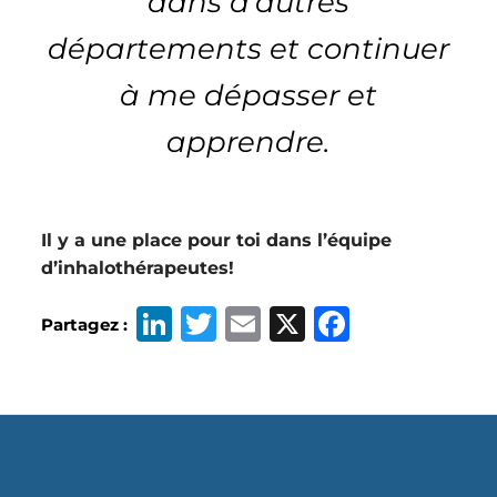
dans d’autres
départements et continuer
à me dépasser et
apprendre.
Il y a une place pour toi dans l’équipe
d’inhalothérapeutes!
Li
T
E
X
F
Partagez :
n
w
m
a
k
it
ai
c
e
t
l
e
d
e
b